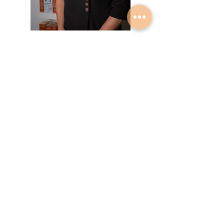
Advies op maat
Voor alle merken en producten die ik
verkoop geldt dat ik je graag persoonlijk
adviseer. Ieder persoon en iedere huid is
weer anders. Dus laat mij jou adviseren
wat het best passende merk en product is.
Geef mij advies