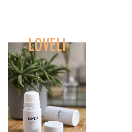
Annieta van der Wal
LOVELI